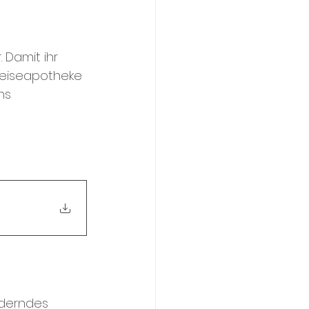
 Damit ihr 
Reiseapotheke 
ns 
derndes 