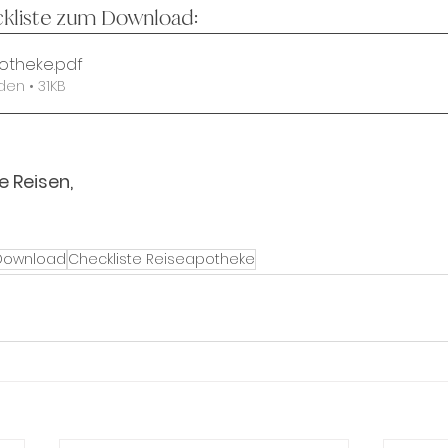
ckliste zum Download:
otheke
.pdf
den • 31KB
e Reisen,
 Download
Checkliste Reiseapotheke