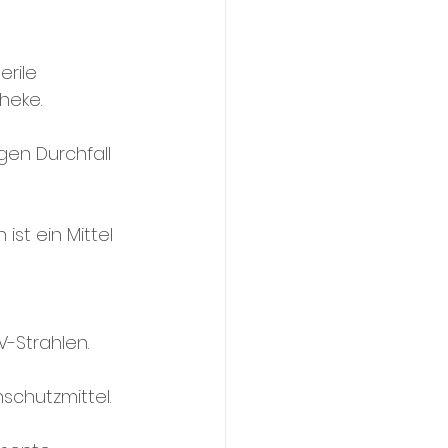
rile 
heke.
gen Durchfall 
st ein Mittel 
-Strahlen.
schutzmittel.