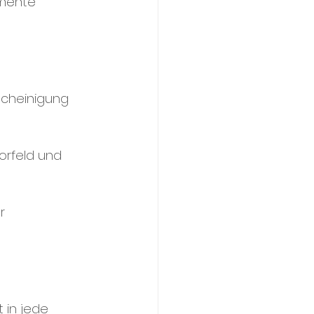
amente 
scheinigung 
orfeld und 
r 
 in jede 