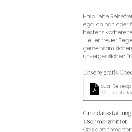
Hallo liebe Reisefr
egal ob nah oder fe
bestens vorbereite
– euer treuer Begle
gemeinsam sicherst
unvergesslichen Er
Unsere gratis Che
aua_Reiseap
PDF herunterla
Grundausstattung 
1. Schmerzmittel:
Ob Kopfschmerzen,