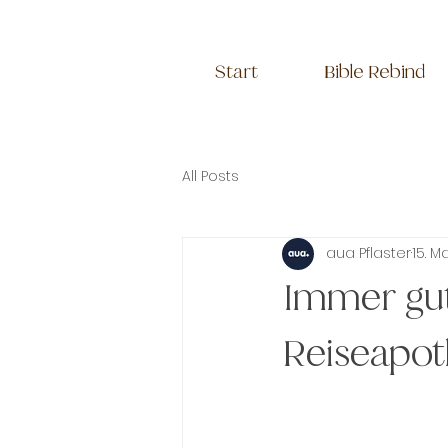
Start
Bible Rebind
All Posts
aua Pflaster
15. M
Immer gut 
Reiseapot