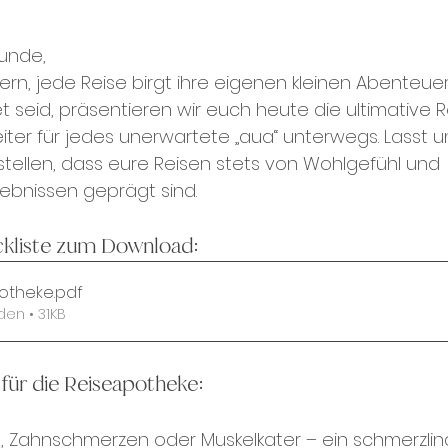
eunde,
rn, jede Reise birgt ihre eigenen kleinen Abenteuer.
t seid, präsentieren wir euch heute die ultimative 
iter für jedes unerwartete „aua“ unterwegs. Lasst u
ellen, dass eure Reisen stets von Wohlgefühl und 
lebnissen geprägt sind.
ckliste zum Download:
otheke
.pdf
den • 31KB
für die Reiseapotheke:
 Zahnschmerzen oder Muskelkater – ein schmerzlin