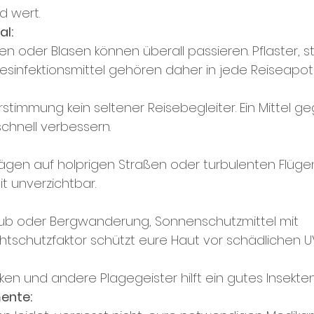
d wert.
al:
n oder Blasen können überall passieren. Pflaster, ste
sinfektionsmittel gehören daher in jede Reiseapot
stimmung kein seltener Reisebegleiter. Ein Mittel ge
schnell verbessern.
gen auf holprigen Straßen oder turbulenten Flügen i
t unverzichtbar.
aub oder Bergwanderung, Sonnenschutzmittel mit 
tschutzfaktor schützt eure Haut vor schädlichen UV
en und andere Plagegeister hilft ein gutes Insekten
ente: