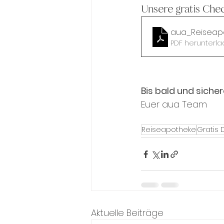
Unsere gratis Che
aua_Reiseap
PDF herunterla
Bis bald und sicher
Euer aua Team
Reiseapotheke
Gratis
Aktuelle Beiträge