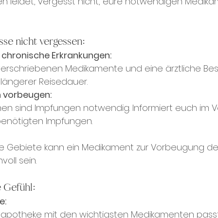
ien leidet, vergesst nicht, eure notwendigen Medik
sse nicht vergessen:
 chronische Erkrankungen:
verschriebenen Medikamente und eine ärztliche Be
 längerer Reisedauer.
n vorbeugen:
n sind Impfungen notwendig. Informiert euch im V
 benötigten Impfungen.
re Gebiete kann ein Medikament zur Vorbeugung de
voll sein.
e Gefühl:
e:
napotheke mit den wichtigsten Medikamenten passt