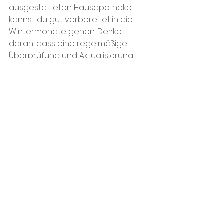
ausgestatteten Hausapotheke 
kannst du gut vorbereitet in die 
Wintermonate gehen. Denke 
daran, dass eine regelmäßige 
Überprüfung und Aktualisierung 
deiner Hausapotheke 
entscheidend ist. Gemeinsam 
können wir sicherstellen, dass die 
kalte Jahreszeit für alle eine Zeit 
der Gesundheit und des 
Wohlbefindens ist.
Bleibt gesund und warm!
Herzlichste Grüße,
Euer aua Team