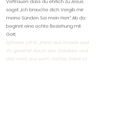
Vertrauen: dass du ehrlich zu Jesus
sagst: „Ich brauche dich. Vergib mir
meine Sünden. Sei mein Herr.“ Ab da
beginnt eine echte Beziehung mit
Gott.
Epheser 2,8-9: „Denn aus Gnade seid
ihr gerettet durch den Glauben, und
das nicht aus euch: Gottes Gabe ist
es; nicht aus Werken, damit niemand
sich rühme.“