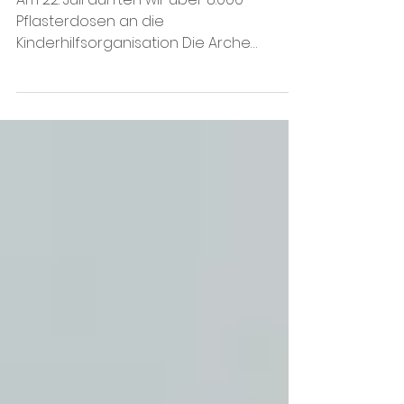
Über 8.000 Pflasterdosen für
Kinderherzen
Am 22. Juli durften wir über 8.000
Pflasterdosen an die
Kinderhilfsorganisation Die Arche
verschenken.